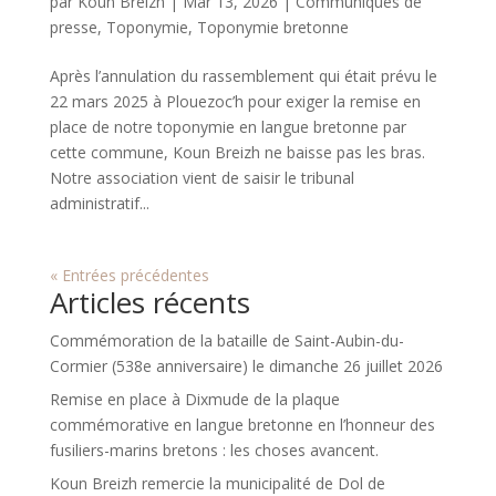
par
Koun Breizh
|
Mar 13, 2026
|
Communiqués de
presse
,
Toponymie
,
Toponymie bretonne
Après l’annulation du rassemblement qui était prévu le
22 mars 2025 à Plouezoc’h pour exiger la remise en
place de notre toponymie en langue bretonne par
cette commune, Koun Breizh ne baisse pas les bras.
Notre association vient de saisir le tribunal
administratif...
« Entrées précédentes
Articles récents
Commémoration de la bataille de Saint-Aubin-du-
Cormier (538e anniversaire) le dimanche 26 juillet 2026
Remise en place à Dixmude de la plaque
commémorative en langue bretonne en l’honneur des
fusiliers-marins bretons : les choses avancent.
Koun Breizh remercie la municipalité de Dol de